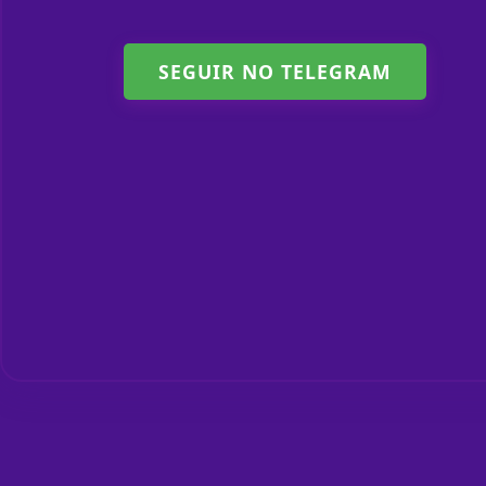
SEGUIR NO TELEGRAM