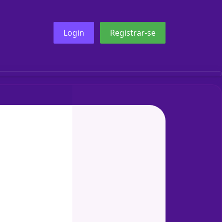
Login
Registrar-se