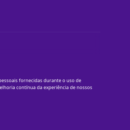
pessoais fornecidas durante o uso de
elhoria contínua da experiência de nossos