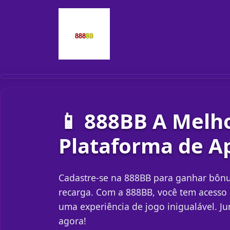
📱 888BB A Melh
Plataforma de A
Cadastre-se na 888BB para ganhar bônu
recarga. Com a 888BB, você tem acesso 
uma experiência de jogo inigualável. J
agora!