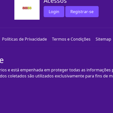
Acessos
Login
Registrar-se
Políticas de Privacidade
Termos e Condições
Sitemap
de
ários e está empenhada em proteger todas as informações 
os coletados são utilizados exclusivamente para fins de m