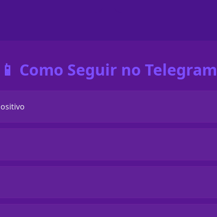
📱 Como Seguir no Telegram
ositivo