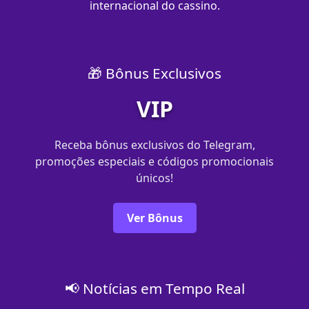
internacional do cassino.
🎁 Bônus Exclusivos
VIP
Receba bônus exclusivos do Telegram,
promoções especiais e códigos promocionais
únicos!
Ver Bônus
📢 Notícias em Tempo Real