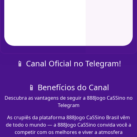
📱 Canal Oficial no Telegram!
📱 Benefícios do Canal
Descubra as vantagens de seguir a 888Jogo CaSSino no
Telegram
As crupiês da plataforma 888Jogo CaSSino Brasil vêm
de todo o mundo — a 888Jogo CaSSino convida você a
competir com os melhores e viver a atmosfera