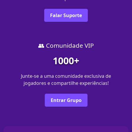
Falar Suporte
👥 Comunidade VIP
1000+
Junte-se a uma comunidade exclusiva de
jogadores e compartilhe experiências!
Entrar Grupo