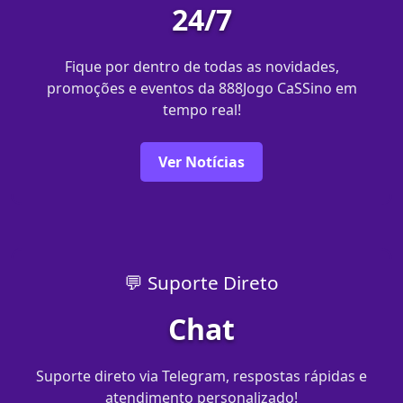
24/7
Fique por dentro de todas as novidades,
promoções e eventos da 888Jogo CaSSino em
tempo real!
Ver Notícias
💬 Suporte Direto
Chat
Suporte direto via Telegram, respostas rápidas e
atendimento personalizado!