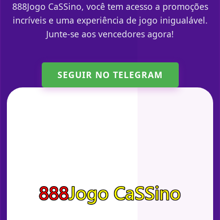
888Jogo CaSSino, você tem acesso a promoções
incríveis e uma experiência de jogo inigualável.
Junte-se aos vencedores agora!
SEGUIR NO TELEGRAM