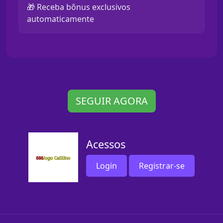
🎁 Receba bônus exclusivos
automaticamente
SEGUIR AGORA
Acessos
Login
Registrar-se