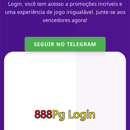
Login, você tem acesso a promoções incríveis e
uma experiência de jogo inigualável. Junte-se aos
vencedores agora!
SEGUIR NO TELEGRAM