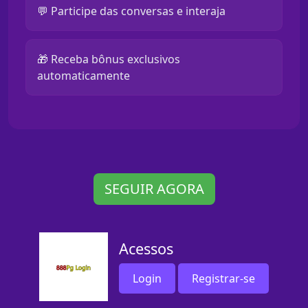
💬 Participe das conversas e interaja
🎁 Receba bônus exclusivos
automaticamente
SEGUIR AGORA
Acessos
Login
Registrar-se