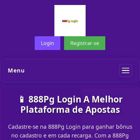
Login
Registrar-se
Menu
📱 888Pg Login A Melhor
Plataforma de Apostas
Cadastre-se na 888Pg Login para ganhar bônus
no cadastro e em cada recarga. Com a 888Pg