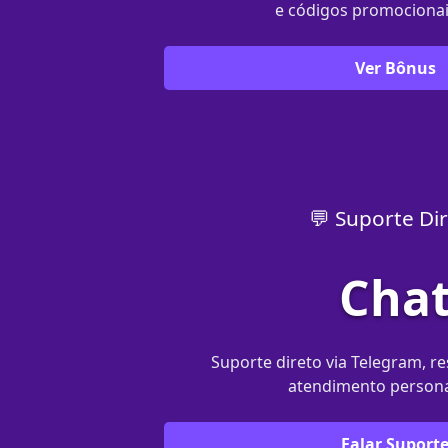
e códigos promocionai
Ver Bônus
💬 Suporte Di
Cha
Suporte direto via Telegram, r
atendimento persona
Falar Suport