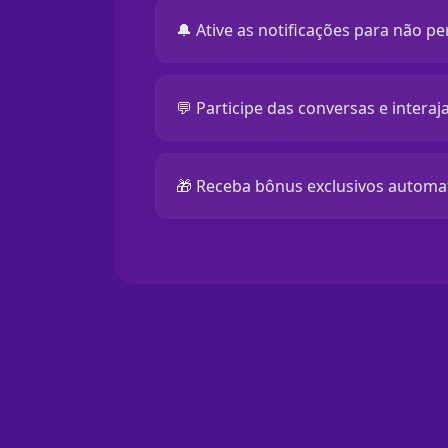
🔔 Ative as notificações para não p
💬 Participe das conversas e interaj
🎁 Receba bônus exclusivos autom