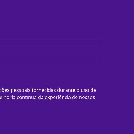
ções pessoais fornecidas durante o uso de
elhoria contínua da experiência de nossos