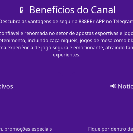
📱 Benefícios do Canal
Descubra as vantagens de seguir a 888RRr APP no Telegra
onfiável e renomada no setor de apostas esportivas e jog
enimento, incluindo caça-níqueis, jogos de mesa como blac
ma experiência de jogo segura e emocionante, atraindo t
experientes.
sivos
📢 Notí
m, promoções especiais
Fique por dentro d