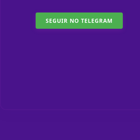
SEGUIR NO TELEGRAM