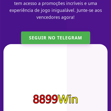
tem acesso a promoções incríveis e uma
experiência de jogo inigualável. Junte-se aos
vencedores agora!
SEGUIR NO TELEGRAM