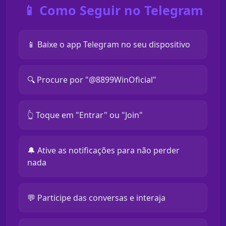
📱 Como Seguir no Telegram
📱 Baixe o app Telegram no seu dispositivo
🔍 Procure por "@8899WinOficial"
👆 Toque em "Entrar" ou "Join"
🔔 Ative as notificações para não perder
nada
💬 Participe das conversas e interaja