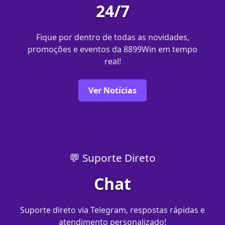
24/7
Fique por dentro de todas as novidades,
promoções e eventos da 8899Win em tempo
real!
Ver Notícias
💬 Suporte Direto
Chat
Suporte direto via Telegram, respostas rápidas e
atendimento personalizado!