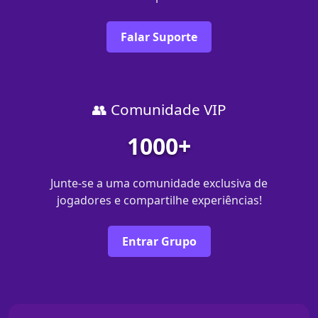
Falar Suporte
👥 Comunidade VIP
1000+
Junte-se a uma comunidade exclusiva de
jogadores e compartilhe experiências!
Entrar Grupo