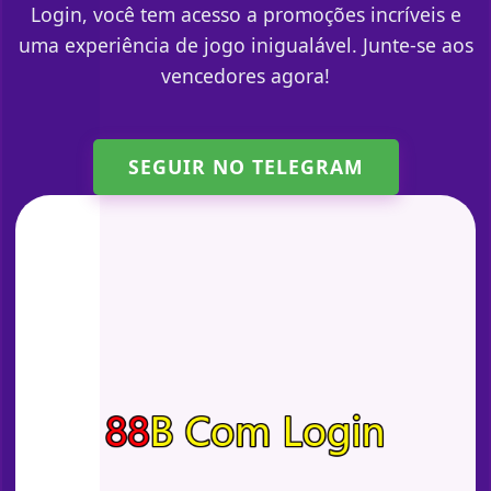
Login, você tem acesso a promoções incríveis e
uma experiência de jogo inigualável. Junte-se aos
vencedores agora!
SEGUIR NO TELEGRAM