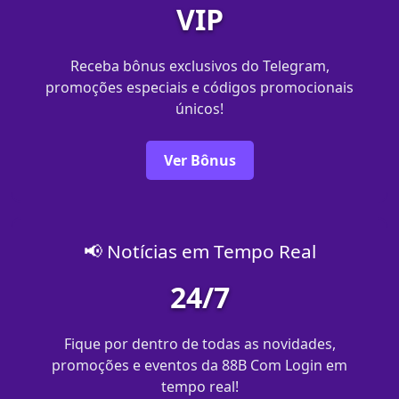
VIP
Receba bônus exclusivos do Telegram,
promoções especiais e códigos promocionais
únicos!
Ver Bônus
📢 Notícias em Tempo Real
24/7
Fique por dentro de todas as novidades,
promoções e eventos da 88B Com Login em
tempo real!