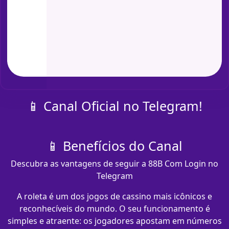
📱 Canal Oficial no Telegram!
📱 Benefícios do Canal
Descubra as vantagens de seguir a 88B Com Login no
Telegram
A roleta é um dos jogos de cassino mais icônicos e
reconhecíveis do mundo. O seu funcionamento é
simples e atraente: os jogadores apostam em números