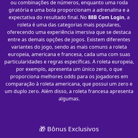
ou combinações de números, enquanto uma roda
giratória e uma bola proporcionam a adrenalina e a
expectativa do resultado final. No
88B Com Login
, a
roleta é uma das categorias mais populares,
oferecendo uma experiência imersiva que se destaca
entre as demais opções de jogos. Existem diferentes
variantes do jogo, sendo as mais comuns a roleta
europeia, americana e francesa, cada uma com suas
particularidades e regras específicas. A roleta europeia,
por exemplo, apresenta um único zero, o que
proporciona melhores odds para os jogadores em
comparação à roleta americana, que possui um zero e
um duplo zero. Além disso, a roleta francesa apresenta
algumas.
🎁 Bônus Exclusivos