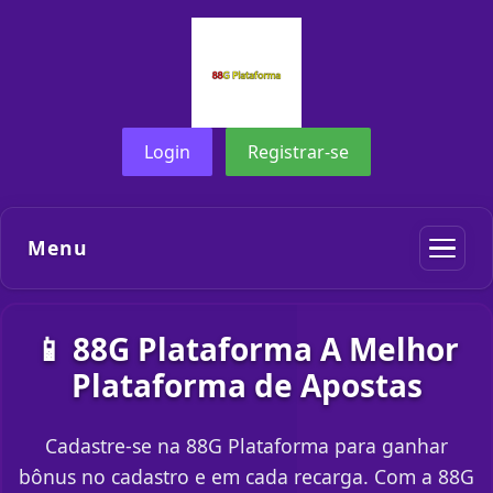
Login
Registrar-se
Menu
📱 88G Plataforma A Melhor
Plataforma de Apostas
Cadastre-se na 88G Plataforma para ganhar
bônus no cadastro e em cada recarga. Com a 88G