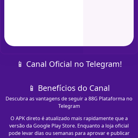
📱 Canal Oficial no Telegram!
📱 Benefícios do Canal
Descubra as vantagens de seguir a 88G Plataforma no
Telegram
O APK direto é atualizado mais rapidamente que a
versão da Google Play Store. Enquanto a loja oficial
pode levar dias ou semanas para aprovar e publicar