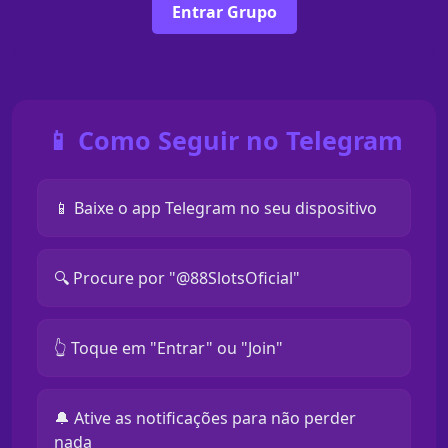
Entrar Grupo
📱 Como Seguir no Telegram
📱 Baixe o app Telegram no seu dispositivo
🔍 Procure por "@88SlotsOficial"
👆 Toque em "Entrar" ou "Join"
🔔 Ative as notificações para não perder
nada