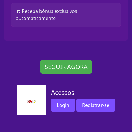
🎁 Receba bônus exclusivos
automaticamente
SEGUIR AGORA
Acessos
Login
Registrar-se