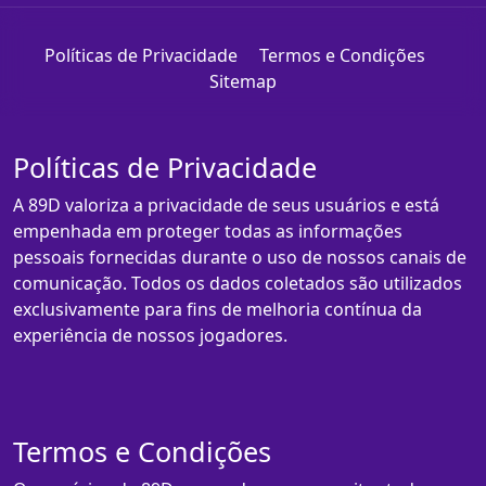
Políticas de Privacidade
Termos e Condições
Sitemap
Políticas de Privacidade
A 89D valoriza a privacidade de seus usuários e está
empenhada em proteger todas as informações
pessoais fornecidas durante o uso de nossos canais de
comunicação. Todos os dados coletados são utilizados
exclusivamente para fins de melhoria contínua da
experiência de nossos jogadores.
Termos e Condições