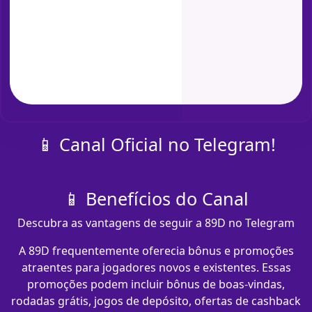
📱 Canal Oficial no Telegram!
📱 Benefícios do Canal
Descubra as vantagens de seguir a 89D no Telegram
A 89D frequentemente oferecia bônus e promoções
atraentes para jogadores novos e existentes. Essas
promoções podem incluir bônus de boas-vindas,
rodadas grátis, jogos de depósito, ofertas de cashback