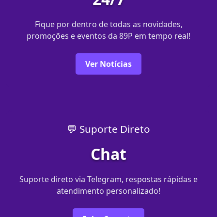
Fique por dentro de todas as novidades,
promoções e eventos da 89P em tempo real!
Ver Notícias
💬 Suporte Direto
Chat
Suporte direto via Telegram, respostas rápidas e
atendimento personalizado!