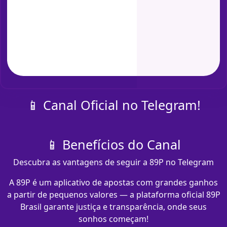
📱 Canal Oficial no Telegram!
📱 Benefícios do Canal
Descubra as vantagens de seguir a 89P no Telegram
A 89P é um aplicativo de apostas com grandes ganhos
a partir de pequenos valores — a plataforma oficial 89P
Brasil garante justiça e transparência, onde seus
sonhos começam!