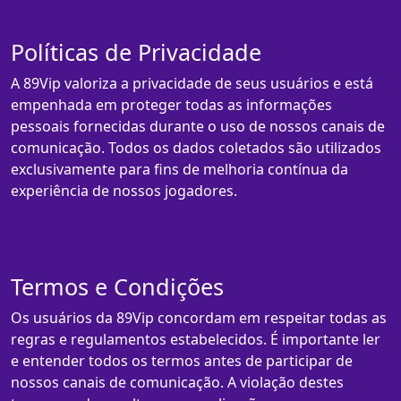
Políticas de Privacidade
A 89Vip valoriza a privacidade de seus usuários e está
empenhada em proteger todas as informações
pessoais fornecidas durante o uso de nossos canais de
comunicação. Todos os dados coletados são utilizados
exclusivamente para fins de melhoria contínua da
experiência de nossos jogadores.
Termos e Condições
Os usuários da 89Vip concordam em respeitar todas as
regras e regulamentos estabelecidos. É importante ler
e entender todos os termos antes de participar de
nossos canais de comunicação. A violação destes