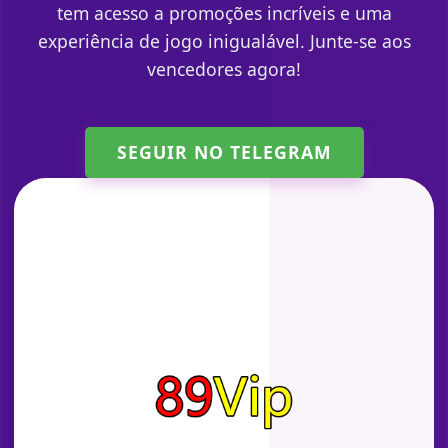
tem acesso a promoções incríveis e uma
experiência de jogo inigualável. Junte-se aos
vencedores agora!
SEGUIR NO TELEGRAM