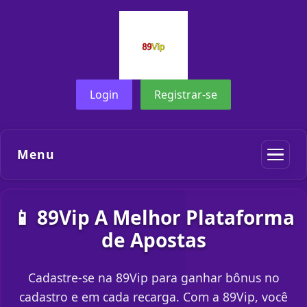
Login
Registrar-se
Menu
📱 89Vip A Melhor Plataforma
de Apostas
Cadastre-se na 89Vip para ganhar bônus no
cadastro e em cada recarga. Com a 89Vip, você