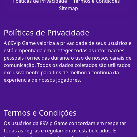
Políticas de Privacidade
Termos e Condições
Sitemap
Políticas de Privacidade
A 89Vip Game valoriza a privacidade de seus usuários e
está empenhada em proteger todas as informações
pessoais fornecidas durante o uso de nossos canais de
comunicação. Todos os dados coletados são utilizados
exclusivamente para fins de melhoria contínua da
experiência de nossos jogadores.
Termos e Condições
Os usuários da 89Vip Game concordam em respeitar
todas as regras e regulamentos estabelecidos. É