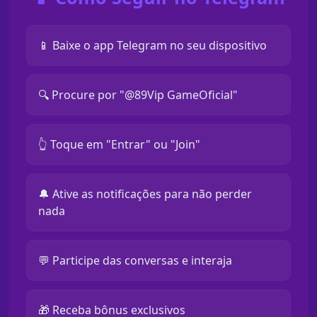
📱 Baixe o app Telegram no seu dispositivo
🔍 Procure por "@89Vip GameOficial"
👆 Toque em "Entrar" ou "Join"
🔔 Ative as notificações para não perder
nada
💬 Participe das conversas e interaja
🎁 Receba bônus exclusivos