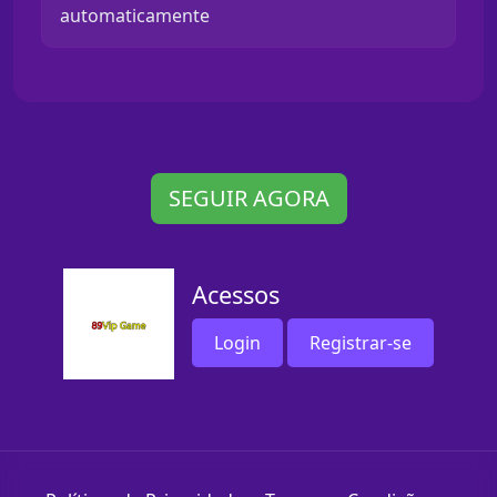
automaticamente
SEGUIR AGORA
Acessos
Login
Registrar-se