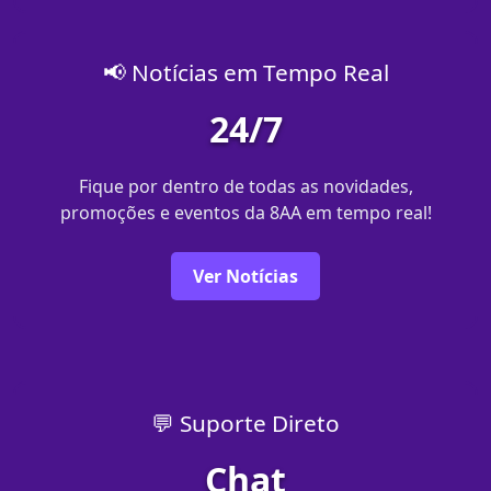
📢 Notícias em Tempo Real
24/7
Fique por dentro de todas as novidades,
promoções e eventos da 8AA em tempo real!
Ver Notícias
💬 Suporte Direto
Chat