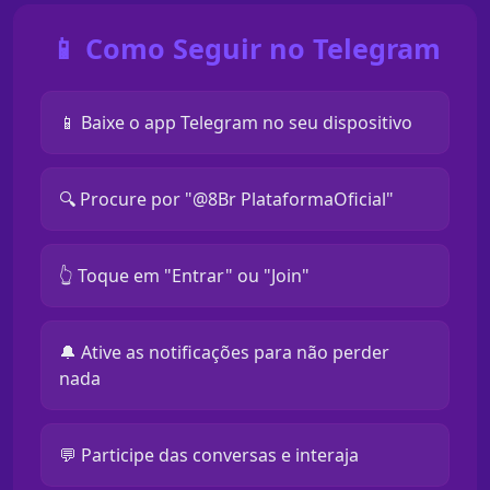
📱 Como Seguir no Telegram
📱 Baixe o app Telegram no seu dispositivo
🔍 Procure por "@8Br PlataformaOficial"
👆 Toque em "Entrar" ou "Join"
🔔 Ative as notificações para não perder
nada
💬 Participe das conversas e interaja