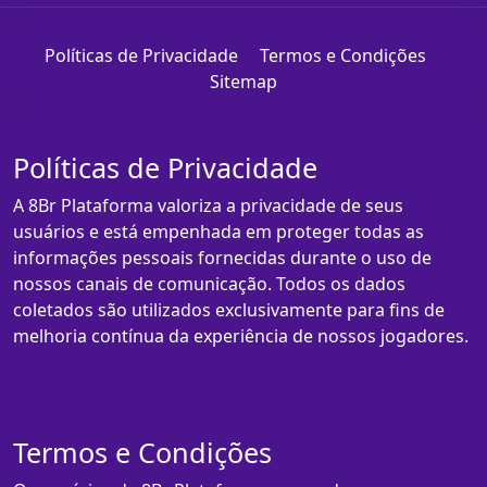
Políticas de Privacidade
Termos e Condições
Sitemap
Políticas de Privacidade
A 8Br Plataforma valoriza a privacidade de seus
usuários e está empenhada em proteger todas as
informações pessoais fornecidas durante o uso de
nossos canais de comunicação. Todos os dados
coletados são utilizados exclusivamente para fins de
melhoria contínua da experiência de nossos jogadores.
Termos e Condições