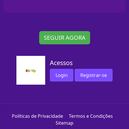
SEGUIR AGORA
Acessos
Login
Registrar-se
Políticas de Privacidade
Termos e Condições
Sitemap