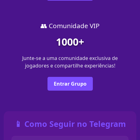
👥 Comunidade VIP
1000+
Junte-se a uma comunidade exclusiva de
jogadores e compartilhe experiências!
Entrar Grupo
📱 Como Seguir no Telegram