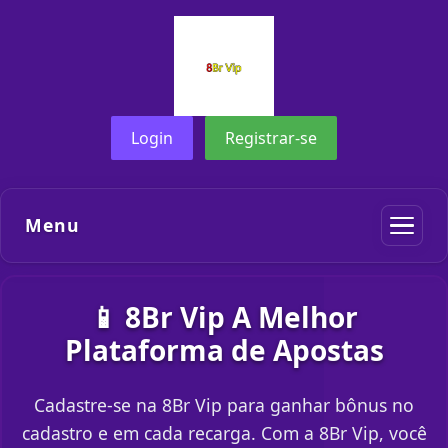
Login
Registrar-se
Menu
📱 8Br Vip A Melhor
Plataforma de Apostas
Cadastre-se na 8Br Vip para ganhar bônus no
cadastro e em cada recarga. Com a 8Br Vip, você