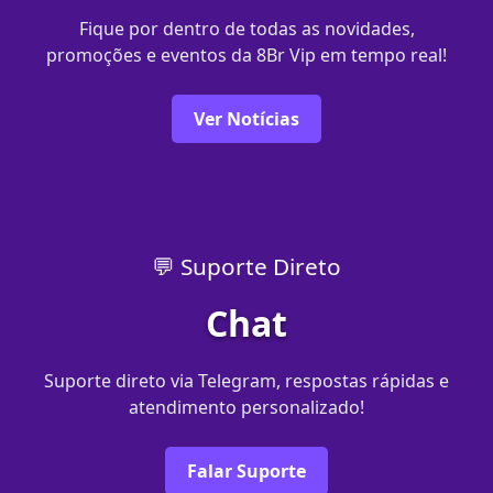
Fique por dentro de todas as novidades,
promoções e eventos da 8Br Vip em tempo real!
Ver Notícias
💬 Suporte Direto
Chat
Suporte direto via Telegram, respostas rápidas e
atendimento personalizado!
Falar Suporte