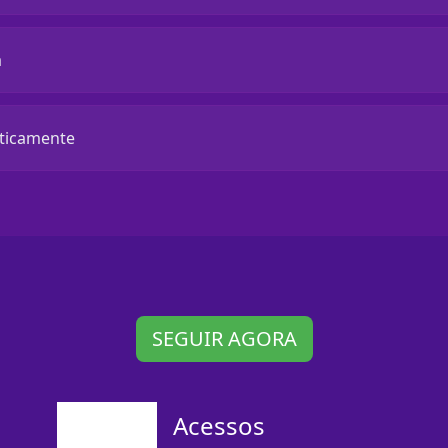
a
aticamente
SEGUIR AGORA
Acessos