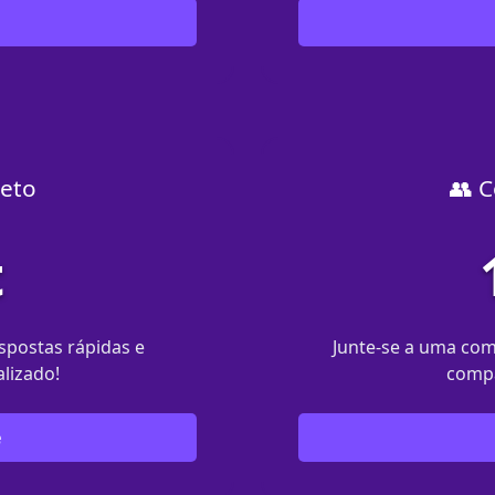
reto
👥 
t
espostas rápidas e
Junte-se a uma com
lizado!
compa
e