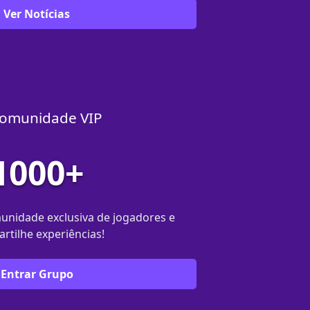
Ver Notícias
Comunidade VIP
1000+
unidade exclusiva de jogadores e
rtilhe experiências!
Entrar Grupo