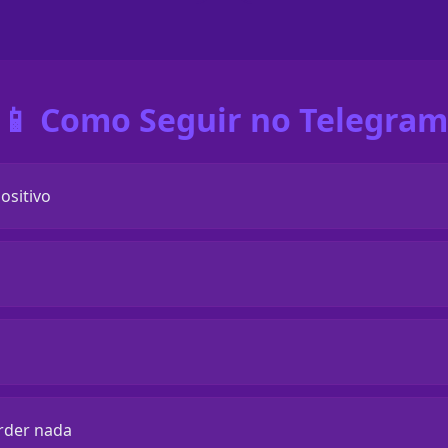
📱 Como Seguir no Telegram
ositivo
erder nada