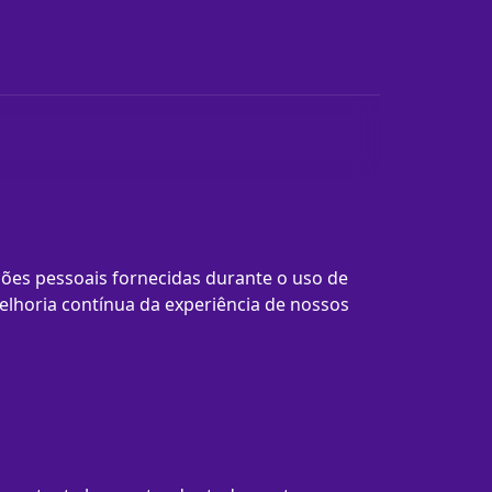
ções pessoais fornecidas durante o uso de
elhoria contínua da experiência de nossos