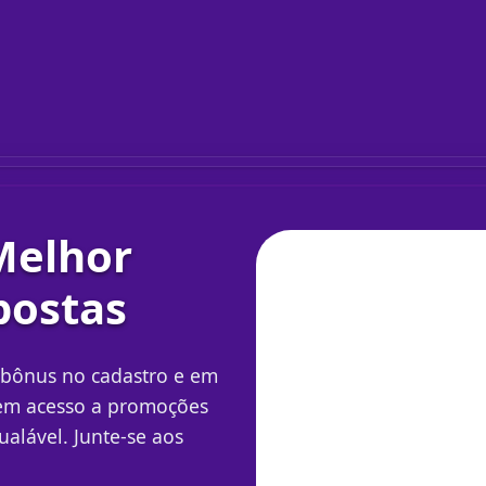
Melhor
postas
 bônus no cadastro e em
tem acesso a promoções
ualável. Junte-se aos