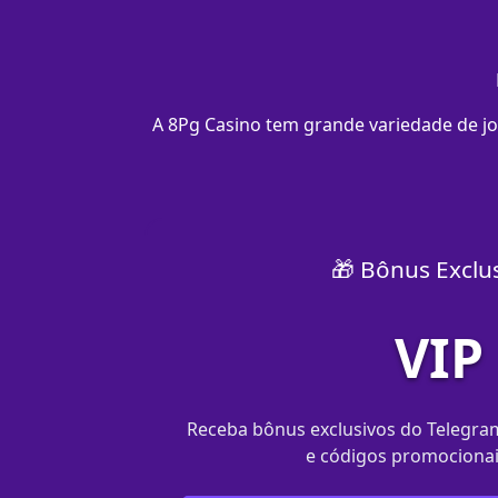
A 8Pg Casino tem grande variedade de jo
🎁 Bônus Exclu
VIP
Receba bônus exclusivos do Telegra
e códigos promocionai