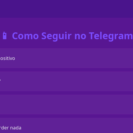
📱 Como Seguir no Telegram
ositivo
"
erder nada