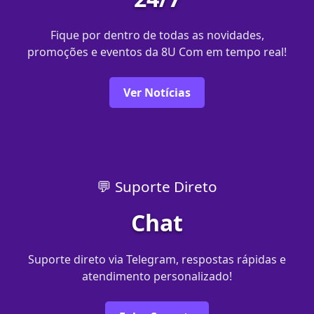
Fique por dentro de todas as novidades,
promoções e eventos da 8U Com em tempo real!
Ver Notícias
💬 Suporte Direto
Chat
Suporte direto via Telegram, respostas rápidas e
atendimento personalizado!