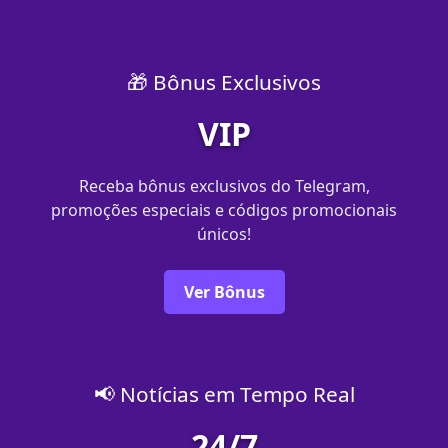
🎁 Bônus Exclusivos
VIP
Receba bônus exclusivos do Telegram,
promoções especiais e códigos promocionais
únicos!
Ver Bônus
📢 Notícias em Tempo Real
24/7