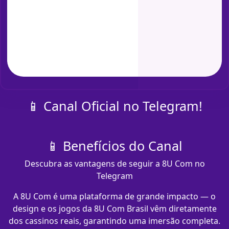
📱 Canal Oficial no Telegram!
📱 Benefícios do Canal
Descubra as vantagens de seguir a 8U Com no
Telegram
A 8U Com é uma plataforma de grande impacto — o
design e os jogos da 8U Com Brasil vêm diretamente
dos cassinos reais, garantindo uma imersão completa.