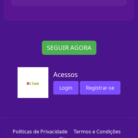
SEGUIR AGORA
Acessos
Login
Registrar-se
Políticas de Privacidade
Termos e Condições