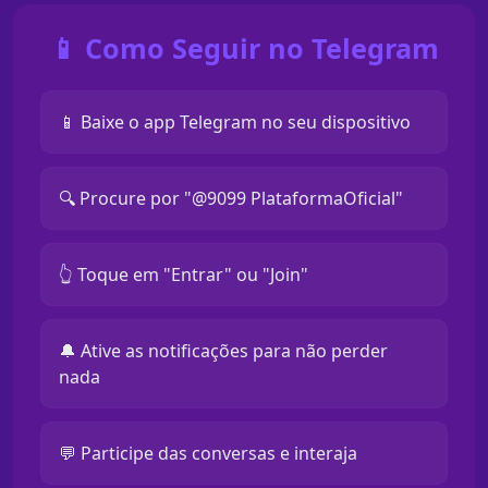
📱 Como Seguir no Telegram
📱 Baixe o app Telegram no seu dispositivo
🔍 Procure por "@9099 PlataformaOficial"
👆 Toque em "Entrar" ou "Join"
🔔 Ative as notificações para não perder
nada
💬 Participe das conversas e interaja