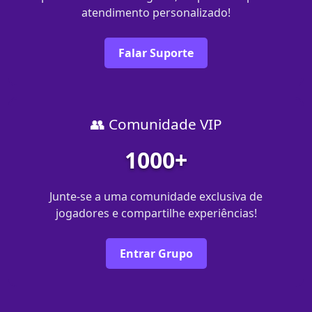
atendimento personalizado!
Falar Suporte
👥 Comunidade VIP
1000+
Junte-se a uma comunidade exclusiva de
jogadores e compartilhe experiências!
Entrar Grupo