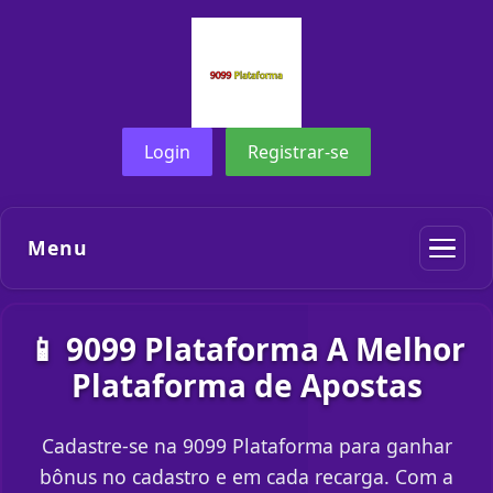
Login
Registrar-se
Menu
📱 9099 Plataforma A Melhor
Plataforma de Apostas
Cadastre-se na 9099 Plataforma para ganhar
bônus no cadastro e em cada recarga. Com a