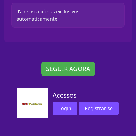
🎁 Receba bônus exclusivos
automaticamente
SEGUIR AGORA
Acessos
Login
Registrar-se