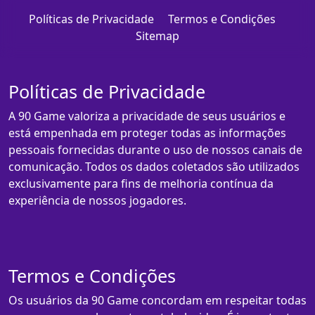
Políticas de Privacidade
Termos e Condições
Sitemap
Políticas de Privacidade
A 90 Game valoriza a privacidade de seus usuários e
está empenhada em proteger todas as informações
pessoais fornecidas durante o uso de nossos canais de
comunicação. Todos os dados coletados são utilizados
exclusivamente para fins de melhoria contínua da
experiência de nossos jogadores.
Termos e Condições
Os usuários da 90 Game concordam em respeitar todas