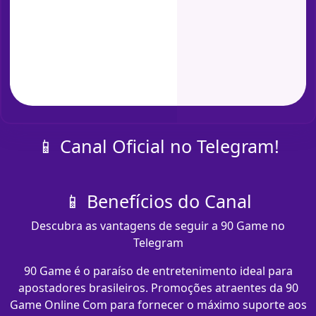
📱 Canal Oficial no Telegram!
📱 Benefícios do Canal
Descubra as vantagens de seguir a 90 Game no
Telegram
90 Game é o paraíso de entretenimento ideal para
apostadores brasileiros. Promoções atraentes da 90
Game Online Com para fornecer o máximo suporte aos