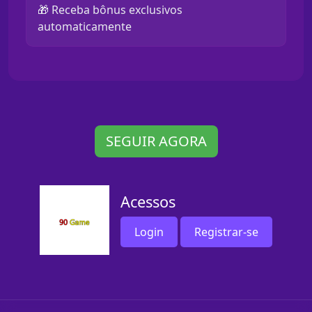
🎁 Receba bônus exclusivos
automaticamente
SEGUIR AGORA
Acessos
Login
Registrar-se