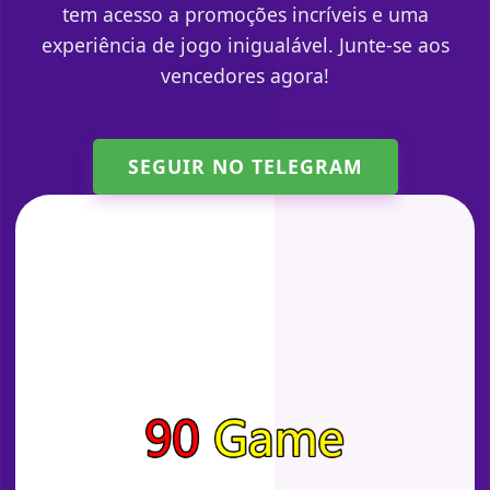
tem acesso a promoções incríveis e uma
experiência de jogo inigualável. Junte-se aos
vencedores agora!
SEGUIR NO TELEGRAM