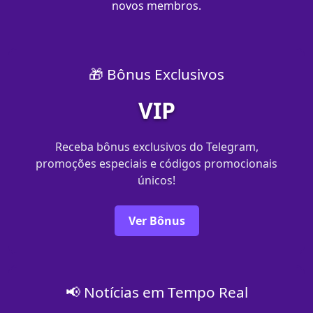
novos membros.
🎁 Bônus Exclusivos
VIP
Receba bônus exclusivos do Telegram,
promoções especiais e códigos promocionais
únicos!
Ver Bônus
📢 Notícias em Tempo Real