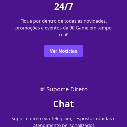
24/7
Fique por dentro de todas as novidades,
promoções e eventos da 90 Game em tempo
real!
Ver Notícias
💬 Suporte Direto
Chat
Suporte direto via Telegram, respostas rápidas e
atendimento personalizado!