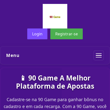
Login
Registrar-se
Menu
📱 90 Game A Melhor
Plataforma de Apostas
Cadastre-se na 90 Game para ganhar bônus no
cadastro e em cada recarga. Com a 90 Game, você