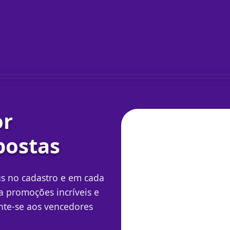
or
postas
s no cadastro e em cada
a promoções incríveis e
unte-se aos vencedores