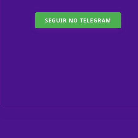
SEGUIR NO TELEGRAM