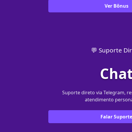
Ver Bônus
💬 Suporte Di
Cha
Suporte direto via Telegram, r
atendimento persona
Falar Suport