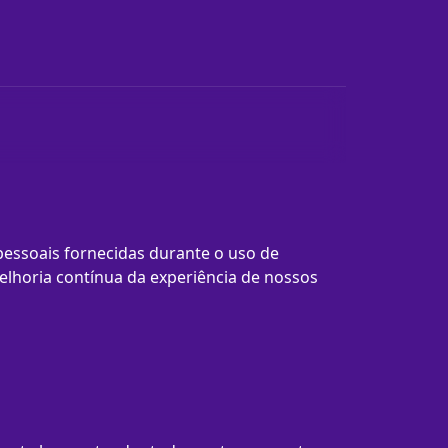
pessoais fornecidas durante o uso de
elhoria contínua da experiência de nossos