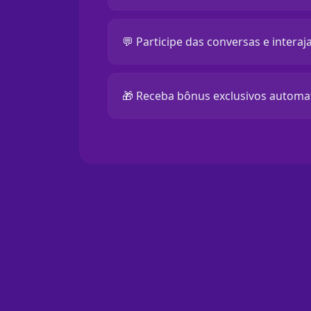
💬 Participe das conversas e interaj
🎁 Receba bônus exclusivos autom