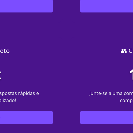
reto
👥 
t
espostas rápidas e
Junte-se a uma com
lizado!
compa
e