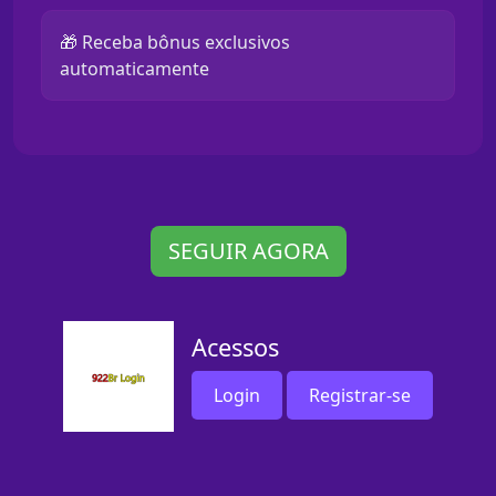
🎁 Receba bônus exclusivos
automaticamente
SEGUIR AGORA
Acessos
Login
Registrar-se