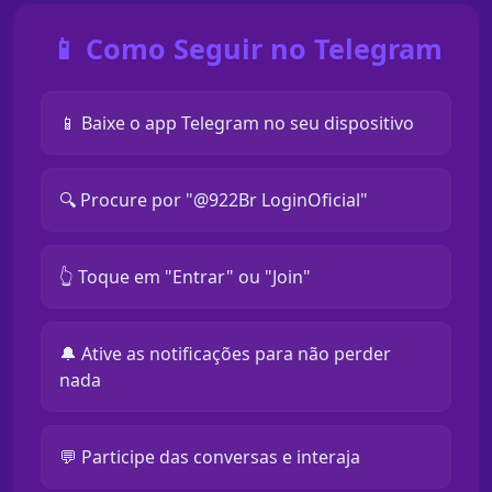
📱 Como Seguir no Telegram
📱 Baixe o app Telegram no seu dispositivo
🔍 Procure por "@922Br LoginOficial"
👆 Toque em "Entrar" ou "Join"
🔔 Ative as notificações para não perder
nada
💬 Participe das conversas e interaja