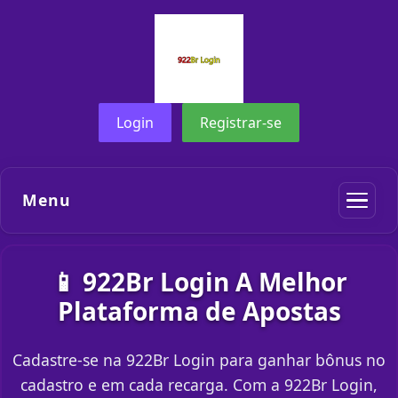
Login
Registrar-se
Menu
📱 922Br Login A Melhor
Plataforma de Apostas
Cadastre-se na 922Br Login para ganhar bônus no
cadastro e em cada recarga. Com a 922Br Login,