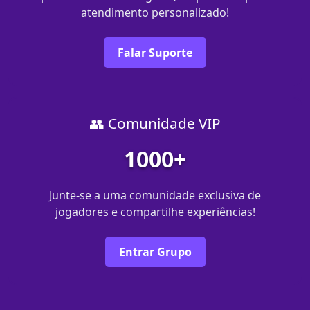
atendimento personalizado!
Falar Suporte
👥 Comunidade VIP
1000+
Junte-se a uma comunidade exclusiva de
jogadores e compartilhe experiências!
Entrar Grupo