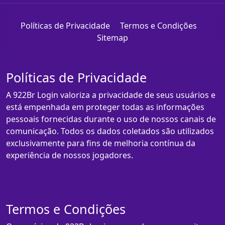
Políticas de Privacidade
Termos e Condições
Sitemap
Políticas de Privacidade
A 922Br Login valoriza a privacidade de seus usuários e
está empenhada em proteger todas as informações
pessoais fornecidas durante o uso de nossos canais de
comunicação. Todos os dados coletados são utilizados
exclusivamente para fins de melhoria contínua da
experiência de nossos jogadores.
Termos e Condições