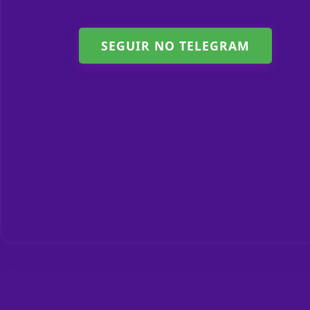
SEGUIR NO TELEGRAM