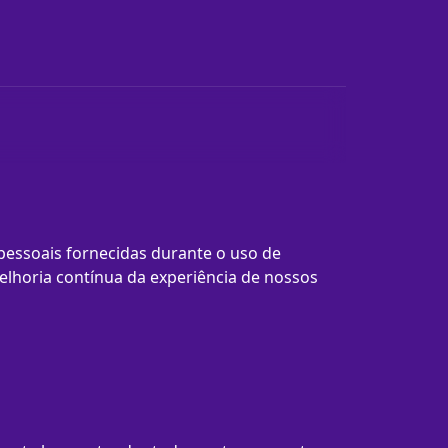
pessoais fornecidas durante o uso de
elhoria contínua da experiência de nossos