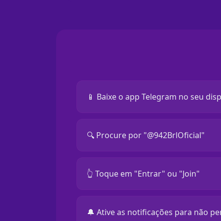
📱 Baixe o app Telegram no seu disp
🔍 Procure por "@942BrlOficial"
👆 Toque em "Entrar" ou "Join"
🔔 Ative as notificações para não p