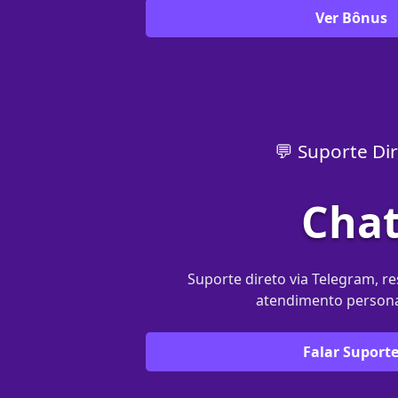
Ver Bônus
💬 Suporte Di
Cha
Suporte direto via Telegram, r
atendimento persona
Falar Suport