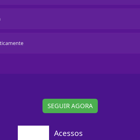
a
aticamente
SEGUIR AGORA
Acessos