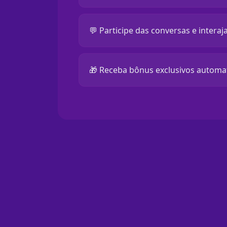
💬 Participe das conversas e interaj
🎁 Receba bônus exclusivos autom