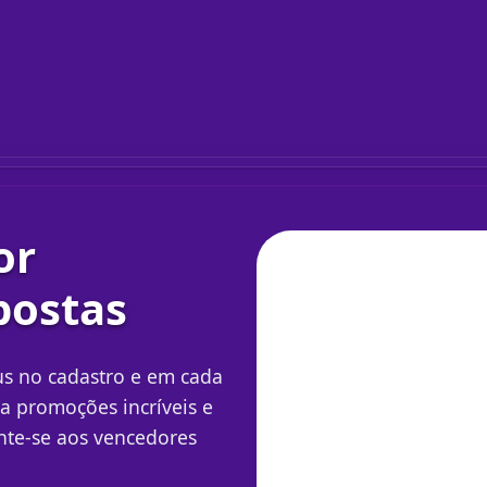
or
postas
us no cadastro e em cada
a promoções incríveis e
unte-se aos vencedores