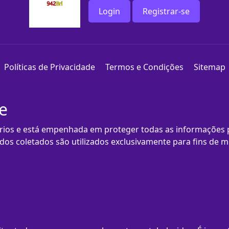
Login
Registrar-se
Políticas de Privacidade
Termos e Condições
Sitemap
de
uários e está empenhada em proteger todas as informações 
os coletados são utilizados exclusivamente para fins de m