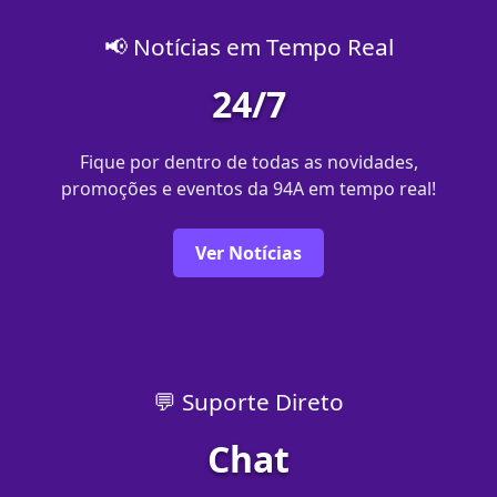
📢 Notícias em Tempo Real
24/7
Fique por dentro de todas as novidades,
promoções e eventos da 94A em tempo real!
Ver Notícias
💬 Suporte Direto
Chat