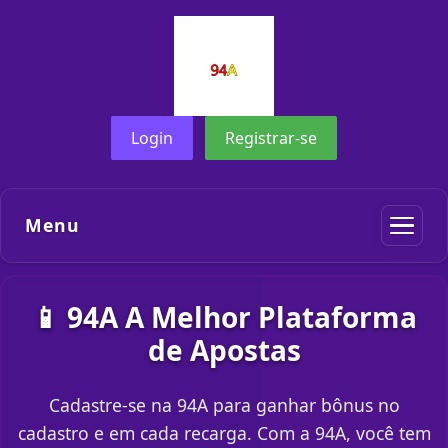
Login
Registrar-se
Menu
📱 94A A Melhor Plataforma
de Apostas
Cadastre-se na 94A para ganhar bônus no
cadastro e em cada recarga. Com a 94A, você tem