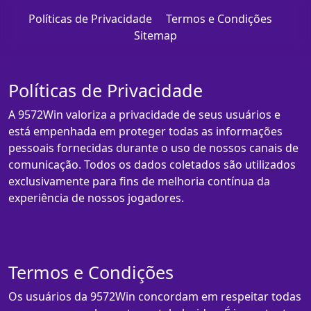
Políticas de Privacidade
Termos e Condições
Sitemap
Políticas de Privacidade
A 9572Win valoriza a privacidade de seus usuários e
está empenhada em proteger todas as informações
pessoais fornecidas durante o uso de nossos canais de
comunicação. Todos os dados coletados são utilizados
exclusivamente para fins de melhoria contínua da
experiência de nossos jogadores.
Termos e Condições
Os usuários da 9572Win concordam em respeitar todas