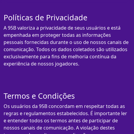
Políticas de Privacidade
A 95B valoriza a privacidade de seus usuários e está
empenhada em proteger todas as informações
pessoais fornecidas durante o uso de nossos canais de
comunicação. Todos os dados coletados são utilizados
exclusivamente para fins de melhoria contínua da
experiência de nossos jogadores.
Termos e Condições
Os usuários da 95B concordam em respeitar todas as
regras e regulamentos estabelecidos. É importante ler
e entender todos os termos antes de participar de
nossos canais de comunicação. A violação destes