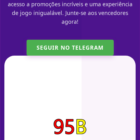
acesso a promoções incríveis e uma experiência
de jogo inigualável. Junte-se aos vencedores
agora!
SEGUIR NO TELEGRAM