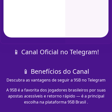
📱 Canal Oficial no Telegram!
📱 Benefícios do Canal
Descubra as vantagens de seguir a 95B no Telegram
A 95B é a favorita dos jogadores brasileiros por suas
apostas acessíveis e retorno rápido — é a principal
escolha na plataforma 95B Brasil .