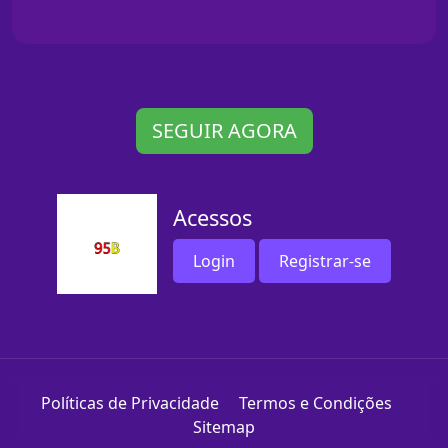
SEGUIR AGORA
Acessos
Login
Registrar-se
Políticas de Privacidade
Termos e Condições
Sitemap