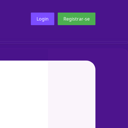
Login
Registrar-se