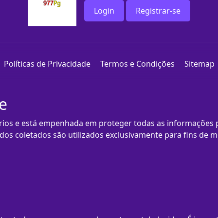
Login
Registrar-se
Políticas de Privacidade
Termos e Condições
Sitemap
de
ários e está empenhada em proteger todas as informações 
os coletados são utilizados exclusivamente para fins de m