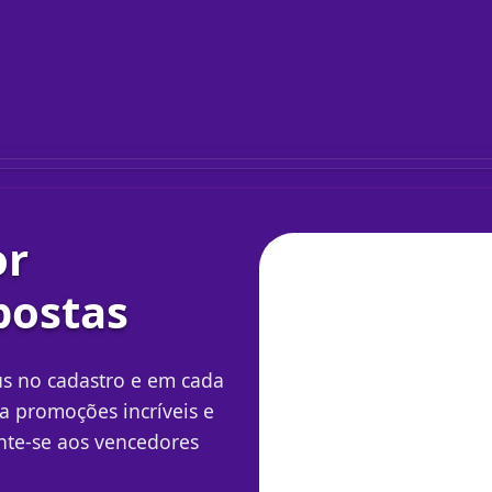
or
postas
s no cadastro e em cada
a promoções incríveis e
unte-se aos vencedores