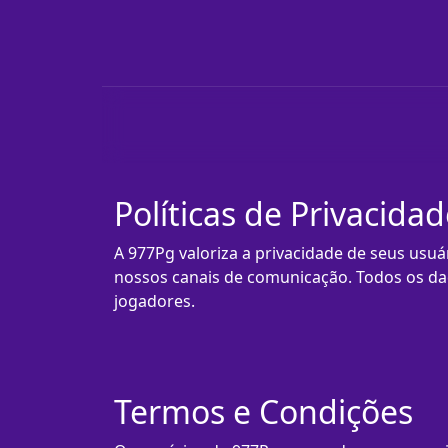
Políticas de Privacida
A 977Pg valoriza a privacidade de seus usu
nossos canais de comunicação. Todos os dad
jogadores.
Termos e Condições