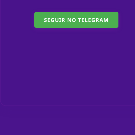
SEGUIR NO TELEGRAM