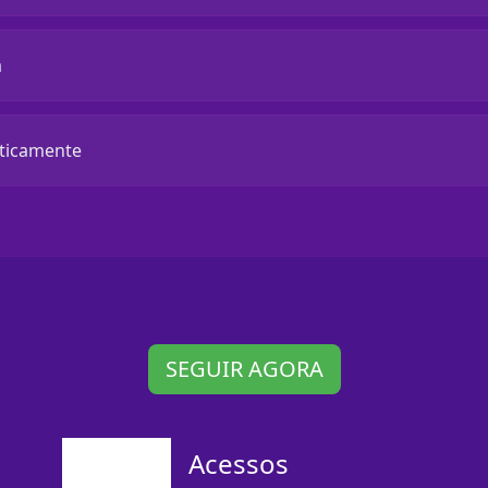
a
aticamente
SEGUIR AGORA
Acessos