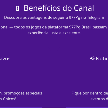
📱 Benefícios do Canal
Descubra as vantagens de seguir a 977Pg no Telegram
ional — todos os jogos da plataforma 977Pg Brasil passam 
experiência justa e excelente.
sivos
📢 Notí
m, promoções especiais
Fique por dentro d
s únicos!
eventos d