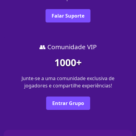
Falar Suporte
👥 Comunidade VIP
1000+
Junte-se a uma comunidade exclusiva de
jogadores e compartilhe experiências!
Entrar Grupo