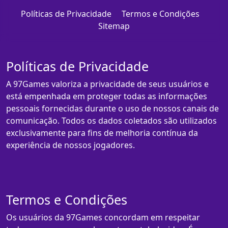
Políticas de Privacidade
Termos e Condições
Sitemap
Políticas de Privacidade
A 97Games valoriza a privacidade de seus usuários e
está empenhada em proteger todas as informações
pessoais fornecidas durante o uso de nossos canais de
comunicação. Todos os dados coletados são utilizados
exclusivamente para fins de melhoria contínua da
experiência de nossos jogadores.
Termos e Condições
Os usuários da 97Games concordam em respeitar