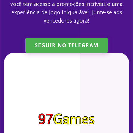
você tem acesso a promoções incríveis e uma
experiência de jogo inigualável. Junte-se aos
vencedores agora!
SEGUIR NO TELEGRAM