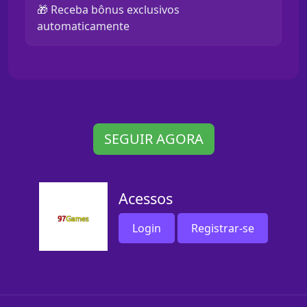
🎁 Receba bônus exclusivos
automaticamente
SEGUIR AGORA
Acessos
Login
Registrar-se