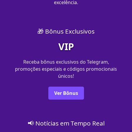
excelência.
🎁 Bônus Exclusivos
VIP
Receba bônus exclusivos do Telegram,
promoções especiais e códigos promocionais
únicos!
Ver Bônus
📢 Notícias em Tempo Real