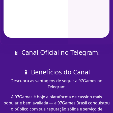
📱 Canal Oficial no Telegram!
📱 Benefícios do Canal
Descubra as vantagens de seguir a 97Games no
Telegram
A 97Games é hoje a plataforma de cassino mais
popular e bem avaliada — a 97Games Brasil conquistou
o público com sua reputação sólida e serviço de