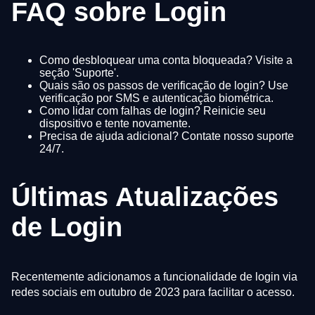
FAQ sobre Login
Como desbloquear uma conta bloqueada? Visite a
seção 'Suporte'.
Quais são os passos de verificação de login? Use
verificação por SMS e autenticação biométrica.
Como lidar com falhas de login? Reinicie seu
dispositivo e tente novamente.
Precisa de ajuda adicional? Contate nosso suporte
24/7.
Últimas Atualizações
de Login
Recentemente adicionamos a funcionalidade de login via
redes sociais em outubro de 2023 para facilitar o acesso.