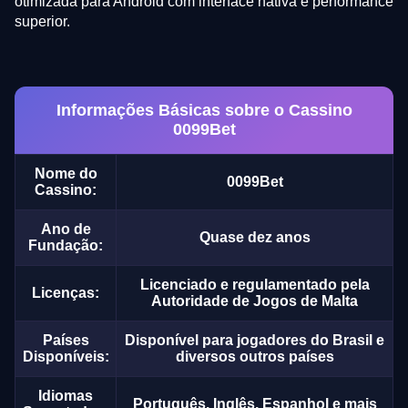
otimizada para Android com interface nativa e performance
superior.
Informações Básicas sobre o Cassino
0099Bet
Nome do
0099Bet
Cassino:
Ano de
Quase dez anos
Fundação:
Licenciado e regulamentado pela
Licenças:
Autoridade de Jogos de Malta
Países
Disponível para jogadores do Brasil e
Disponíveis:
diversos outros países
Idiomas
Português, Inglês, Espanhol e mais