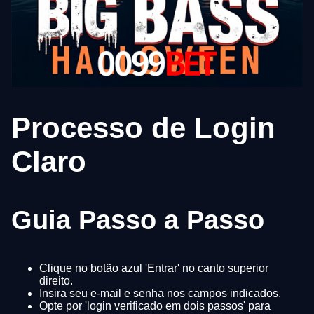
Processo de Login
Claro
Guia Passo a Passo
Clique no botão azul 'Entrar' no canto superior
direito.
Insira seu e-mail e senha nos campos indicados.
Opte por 'login verificado em dois passos' para