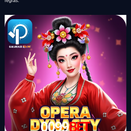
regras.