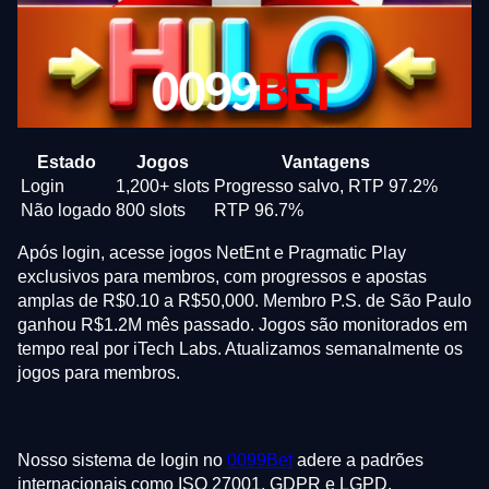
Estado
Jogos
Vantagens
Login
1,200+ slots
Progresso salvo, RTP 97.2%
Não logado
800 slots
RTP 96.7%
Após login, acesse jogos NetEnt e Pragmatic Play
exclusivos para membros, com progressos e apostas
amplas de R$0.10 a R$50,000. Membro P.S. de São Paulo
ganhou R$1.2M mês passado. Jogos são monitorados em
tempo real por iTech Labs. Atualizamos semanalmente os
jogos para membros.
Nosso sistema de login no
0099Bet
adere a padrões
internacionais como ISO 27001, GDPR e LGPD.