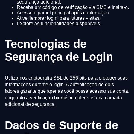
segurança adicional.
Receba um código de verificação via SMS e insira-o.
Acesse o painel principal após confirmação.
Ative 'lembrar login' para futuras visitas.
Explore as funcionalidades disponíveis.
Tecnologias de
Segurança de Login
Utilizamos criptografia SSL de 256 bits para proteger suas
informações durante o login. A autenticação de dois
fatores garante que apenas você possa acessar sua conta,
enquanto a verificação biométrica oferece uma camada
adicional de segurança.
Dados de Suporte de