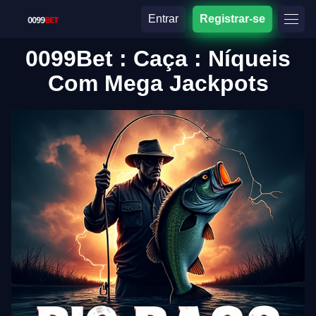
Entrar
Registrar-se
0099Bet : Caça : Níqueis
Com Mega Jackpots