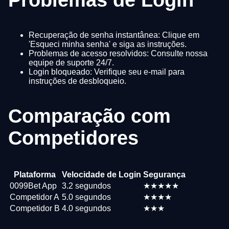
Recuperação de senha instantânea: Clique em
'Esqueci minha senha' e siga as instruções.
Problemas de acesso resolvidos: Consulte nossa
equipe de suporte 24/7.
Login bloqueado: Verifique seu e-mail para
instruções de desbloqueio.
Comparação com
Competidores
Plataforma
Velocidade de Login
Segurança
0099Bet App
3.2 segundos
★★★★★
Competidor A
5.0 segundos
★★★★
Competidor B
4.0 segundos
★★★