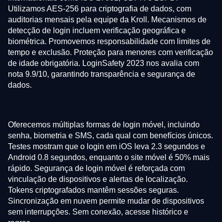
Utilizamos AES-256 para criptografia de dados, com
auditorias mensais pela equipe da Kroll. Mecanismos de
detecção de login incluem verificação geográfica e
biométrica. Promovemos responsabilidade com limites de
tempo e exclusão. Proteção para menores com verificação
de idade obrigatória. LoginSafety 2023 nos avalia com
nota 9.9/10, garantindo transparência e segurança de
dados.
Oferecemos múltiplas formas de login móvel, incluindo
senha, biometria e SMS, cada qual com benefícios únicos.
Testes mostram que o login em iOS leva 2.3 segundos e
Android 0.8 segundos, enquanto o site móvel é 50% mais
rápido. Segurança de login móvel é reforçada com
vinculação de dispositivos e alertas de localização.
Tokens criptografados mantêm sessões seguras.
Sincronização em nuvem permite mudar de dispositivos
sem interrupções. Sem conexão, acesse histórico e