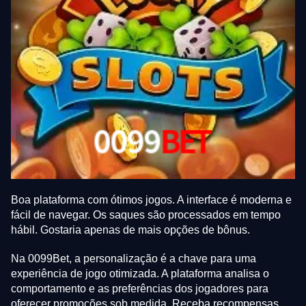
Boa plataforma com ótimos jogos. A interface é moderna e
fácil de navegar. Os saques são processados em tempo
hábil. Gostaria apenas de mais opções de bônus.
Na 0099Bet, a personalização é a chave para uma
experiência de jogo otimizada. A plataforma analisa o
comportamento e as preferências dos jogadores para
oferecer promoções sob medida. Receba recompensas