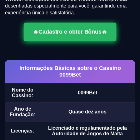
desenhadas especialmente para você, garantindo uma
experiência única e satisfatória.
🔥Cadastro e obter Bônus🔥
Informações Básicas sobre o Cassino
0099Bet
Nome do
0099Bet
Cassino:
Ano de
Quase dez anos
Fundação:
Licenciado e regulamentado pela
Licenças:
Autoridade de Jogos de Malta